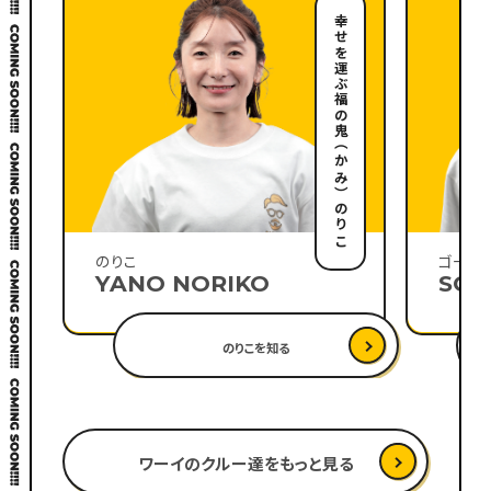
役大学生
幸せを運ぶ福の鬼（かみ）のりこ
のりこ
ゴール
YANO NORIKO
SON
のりこを知る
ワーイのクルー達をもっと見る