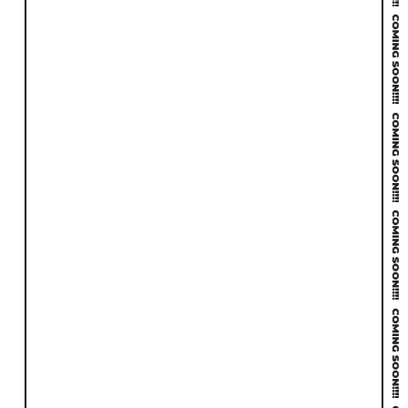
戦略
構成
ゴール設計
階層とナビ
UI
UX
デザインの
使いやすさ
見やすさ