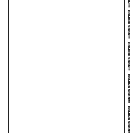
ゴール設計
階層とナビ
UI
UX
デザインの
使いやすさ
見やすさ
セキュリティ
SEO
情報保全への
集客力
対策