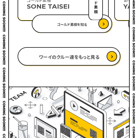
ゴールド素根
あっき
SONE TAISEI
YAM
ゴールド素根を知る
ワーイのクルー達をもっと見る