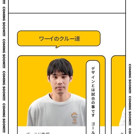
ワーイのクルー達
かみ）のりこ
デザインとは試合の事です ゴールド素根