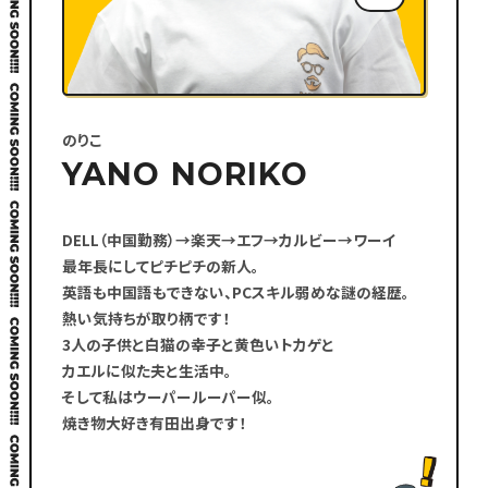
のりこ
YANO NORIKO
DELL（中国勤務）→楽天→エフ→カルビー→ワーイ
最年長にしてピチピチの新人。
英語も中国語もできない、PCスキル弱めな謎の経歴。
熱い気持ちが取り柄です！
3人の子供と白猫の幸子と黄色いトカゲと
カエルに似た夫と生活中。
そして私はウーパールーパー似。
焼き物大好き有田出身です！